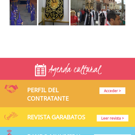
Agenda cultural
PERFIL DEL
Acceder >
CONTRATANTE
REVISTA GARABATOS
Leer revista >