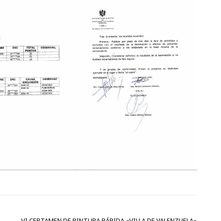
VI CERTAMEN DE PINTURA RÁPIDA «VILLA DE VALENZUELA»