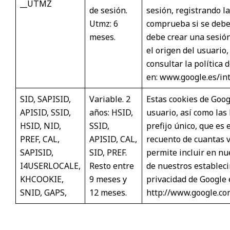
__UTMZ
de sesión.
sesión, registrando l
Utmz: 6
comprueba si se debe
meses.
debe crear una sesión
el origen del usuario,
consultar la política
en:
www.google.es/int
SID, SAPISID,
Variable. 2
Estas cookies de Goog
APISID, SSID,
años: HSID,
usuario, así como la
HSID, NID,
SSID,
prefijo único, que es 
PREF, CAL,
APISID, CAL,
recuento de cuantas ve
SAPISID,
SID, PREF.
permite incluir en n
I4USERLOCALE,
Resto entre
de nuestros estableci
KHCOOKIE,
9 meses y
privacidad de Google 
SNID, GAPS,
12 meses.
http://www.google.com